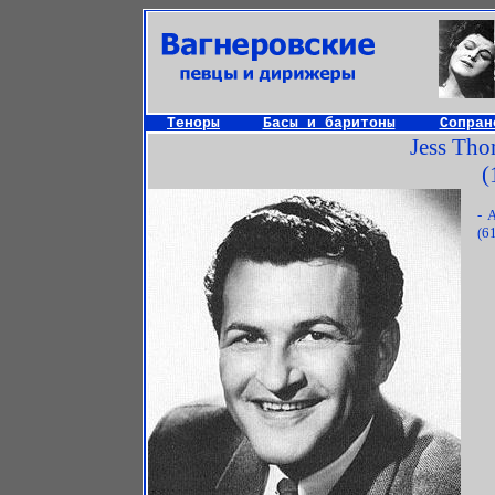
Теноры
Басы и баритоны
Сопран
Jess Tho
(
- 
(6