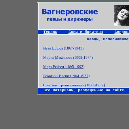
Теноры
Басы и баритоны
Сопран
Певцы, исполнявшие
Иван Ершов (1867-1943)
Мария Максакова (1902-1974)
Марк Рейзен (1895-1992)
Георгий Нэлепп (1904-1957)
Соломия Крушельницкая (1873-1952)
Все материалы, размещенные на сайте,